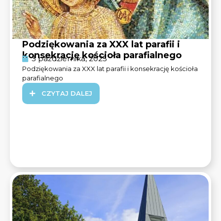
Podziękowania za XXX lat parafii i
konsekrację kościoła parafialnego
3 października, 2025
Podziękowania za XXX lat parafii i konsekrację kościoła
parafialnego
CZYTAJ DALEJ