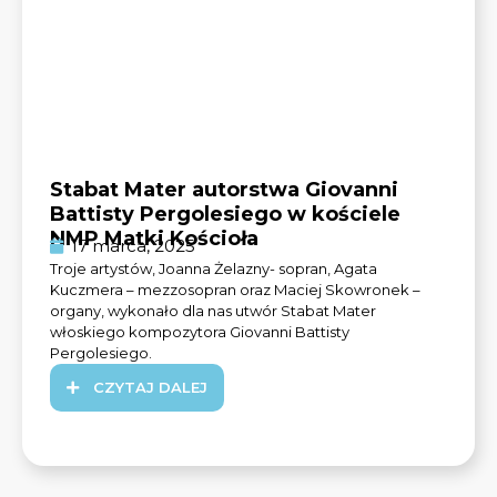
Stabat Mater autorstwa Giovanni
Battisty Pergolesiego w kościele
NMP Matki Kościoła
17 marca, 2025
Troje artystów, Joanna Żelazny- sopran, Agata
Kuczmera – mezzosopran oraz Maciej Skowronek –
organy, wykonało dla nas utwór Stabat Mater
włoskiego kompozytora Giovanni Battisty
Pergolesiego.
CZYTAJ DALEJ