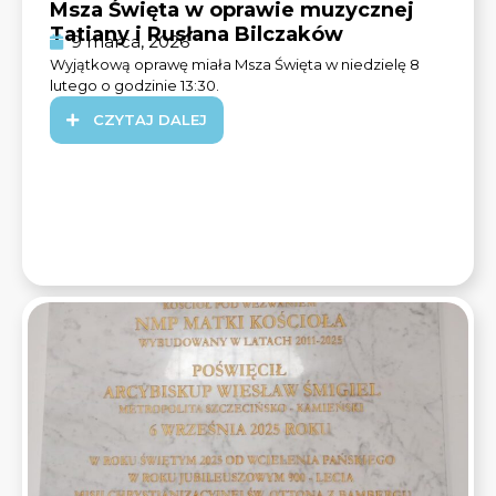
Msza Święta w oprawie muzycznej
Tatiany i Rusłana Bilczaków
9 marca, 2026
Wyjątkową oprawę miała Msza Święta w niedzielę 8
lutego o godzinie 13:30.
CZYTAJ DALEJ