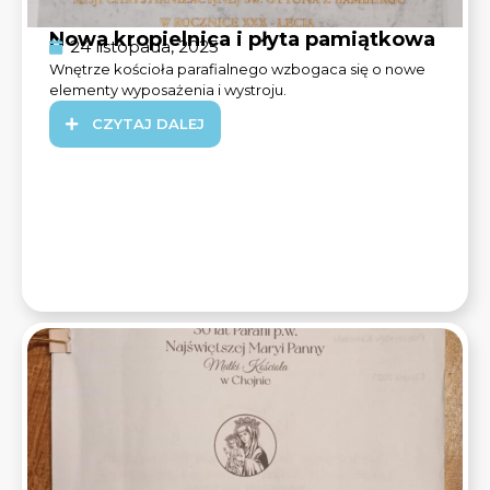
Nowa kropielnica i płyta pamiątkowa
24 listopada, 2025
Wnętrze kościoła parafialnego wzbogaca się o nowe
elementy wyposażenia i wystroju.
CZYTAJ DALEJ