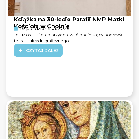
Książka na 30-lecie Parafii NMP Matki
Kościoła w Chojnie
19 października, 2025
To już ostatni etap przygotowań obejmujący poprawki
tekstu i układu graficznego
CZYTAJ DALEJ