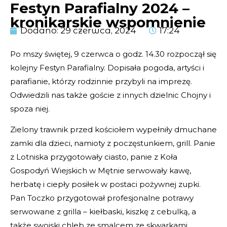
Festyn Parafialny 2024 –
kronikarskie wspomnienie
Dodano:
29 czerwca, 2024
17:24
Po mszy świętej, 9 czerwca o godz. 14.30 rozpoczął się
kolejny Festyn Parafialny. Dopisała pogoda, artyści i
parafianie, którzy rodzinnie przybyli na imprezę.
Odwiedzili nas także goście z innych dzielnic Chojny i
spoza niej.
Zielony trawnik przed kościołem wypełniły dmuchane
zamki dla dzieci, namioty z poczęstunkiem, grill. Panie
z Lotniska przygotowały ciasto, panie z Koła
Gospodyń Wiejskich w Mętnie serwowały kawę,
herbatę i ciepły posiłek w postaci pożywnej zupki.
Pan Toczko przygotował profesjonalne potrawy
serwowane z grilla – kiełbaski, kiszkę z cebulką, a
także swojski chleb ze smalcem ze skwarkami