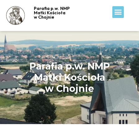
Parafia p.w. NMP
Matki Kościoła
Wspólnoty i grupy
w Chojnie
Parafia p.w. NMP
Matki Kościoła
w Chojnie