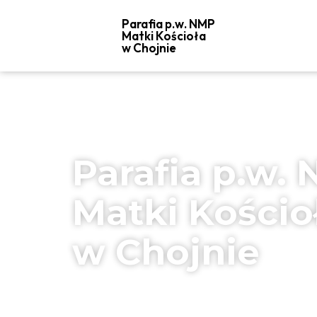
Parafia p.w. NMP
Matki Kościoła
w Chojnie
Parafia p.w.
Matki Kościo
w Chojnie