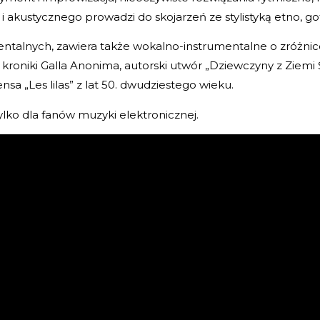
akustycznego prowadzi do skojarzeń ze stylistyką etno, goth
alnych, zawiera także wokalno-instrumentalne o zróżnicow
 kroniki Galla Anonima, autorski utwór „Dziewczyny z Ziemi Ś
sa „Les lilas” z lat 50. dwudziestego wieku.
ylko dla fanów muzyki elektronicznej.