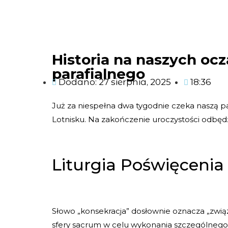
Historia na naszych ocz
parafialnego
Dodano:
27 sierpnia, 2025
18:36
Już za niespełna dwa tygodnie czeka naszą pa
Lotnisku. Na zakończenie uroczystości odbędz
Liturgia Poświęcenia 
Słowo „konsekracja” dosłownie oznacza „związe
sfery sacrum w celu wykonania szczególnego 