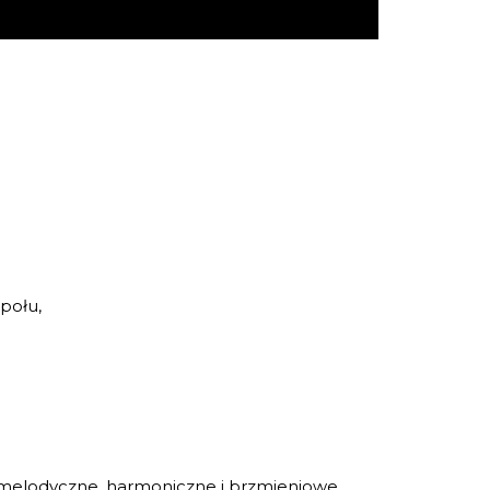
połu,
 melodyczne, harmoniczne i brzmieniowe.