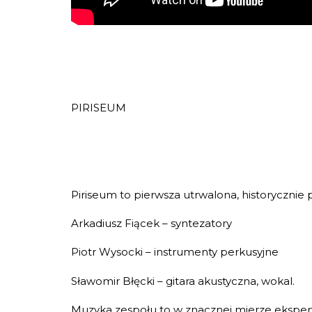
PIRISEUM
Piriseum to pierwsza utrwalona, historyczni
Arkadiusz Fiącek – syntezatory
Piotr Wysocki – instrumenty perkusyjne
Sławomir Błęcki – gitara akustyczna, wokal.
Muzyka zespołu to w znacznej mierze ekspery