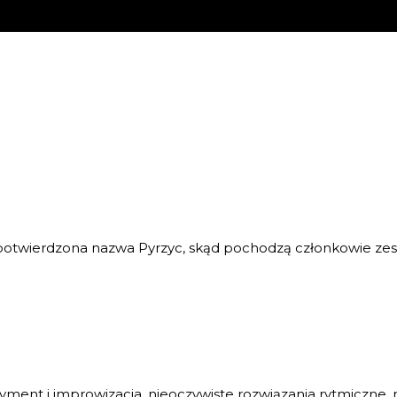
e potwierdzona nazwa Pyrzyc, skąd pochodzą członkowie zes
ment i improwizacja, nieoczywiste rozwiązania rytmiczne,