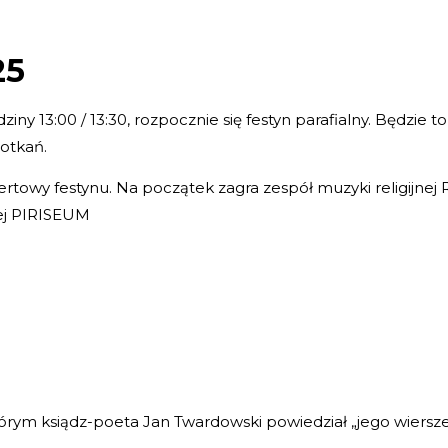
25
ziny 13:00 / 13:30, rozpocznie się festyn parafialny. Będzie 
potkań.
ertowy festynu. Na początek zagra zespół muzyki religijnej
nej PIRISEUM
rym ksiądz-poeta Jan Twardowski powiedział „jego wiersze t