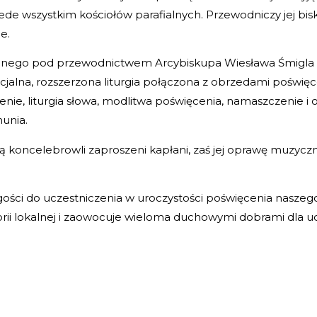
 przede wszystkim kościołów parafialnych. Przewodniczy jej b
e.
fialnego pod przewodnictwem Arcybiskupa Wiesława Śmigla
ecjalna, rozszerzona liturgia połączona z obrzedami poświęc
ie, liturgia słowa, modlitwa poświęcenia, namaszczenie i ok
munia.
koncelebrowli zaproszeni kapłani, zaś jej oprawę muzyczną
gości do uczestniczenia w uroczystości poświęcenia naszego
orii lokalnej i zaowocuje wieloma duchowymi dobrami dla 