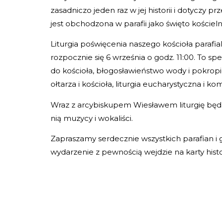
zasadniczo jeden raz w jej historii i dotyczy
jest obchodzona w parafii jako święto kościeln
Liturgia poświęcenia naszego kościoła para
rozpocznie się 6 września o godz. 11:00. To sp
do kościoła, błogosławieństwo wody i pokropien
ołtarza i kościoła, liturgia eucharystyczna i ko
Wraz z arcybiskupem Wiesławem liturgię będą 
nią muzycy i wokaliści.
Zapraszamy serdecznie wszystkich parafian i 
wydarzenie z pewnością wejdzie na karty hist