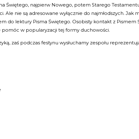
ma Świętego, najpierw Nowego, potem Starego Testamentu. 
eci. Ale nie są adresowane wyłącznie do najmłodszych. Jak m
szem do lektury Pisma Świętego. Osobisty kontakt z Pismem 
ce pomóc w popularyzacji tej formy duchowości.
muzyką, zaś podczas festynu wysłuchamy zespołu reprezent
e