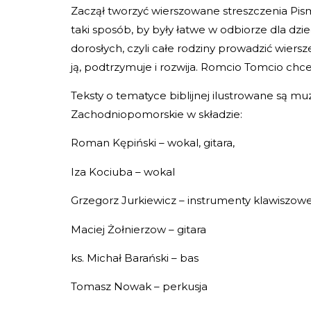
Zaczął tworzyć wierszowane streszczenia Pis
taki sposób, by były łatwe w odbiorze dla dzi
dorosłych, czyli całe rodziny prowadzić wier
ją, podtrzymuje i rozwija. Romcio Tomcio ch
Teksty o tematyce biblijnej ilustrowane są 
Zachodniopomorskie w składzie:
Roman Kępiński – wokal, gitara,
Iza Kociuba – wokal
Grzegorz Jurkiewicz – instrumenty klawiszow
Maciej Żołnierzow – gitara
ks. Michał Barański – bas
Tomasz Nowak – perkusja