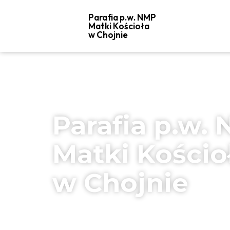
Parafia p.w. NMP
Matki Kościoła
w Chojnie
Parafia p.w.
Matki Kościo
w Chojnie