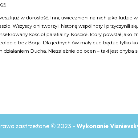
025.
 weszli już w dorosłość. Inni, uwiecznieni na nich jako ludzi
szło. Wszyscy oni tworzyli historię wspólnoty i przyczynili s
nsekrowany kościół parafialny. Kościół, który powstał jako 
eologie bez Boga. Dla jednych ów mały cud będzie tylko k
ziałaniem Ducha. Niezależnie od ocen – taki jest chyba se
prawa zastrzeżone © 2023 -
Wykonanie Visnievsk