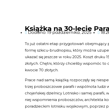
Książka na 30-lecie Par
Dodano:
19 października, 2025
18:2
To już ostatni etap przygotowań obejmujący po
formę szkicu-brudnopisu, który można uzupełn
ukazać się jeszcze w roku 2025. Koszt druku 1
złotych. Chętni, którzy chcieliby wspomóc to
kwocie 70 złotych.
Prace nad samą książką rozpoczęły się niespe
trzej proboszczowie parafii i wspólnota ludzi
chojeńskiej dzielnicy Lotnisko i samej parafi
niej wspomnienia proboszczów, architekta ko
poradzieckim lotnisku wojskowym, poprzez pra