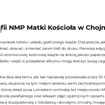
afii NMP Matki Kościoła w Chojn
8
prawki tekstu i układu graficznego książki. Dziś jeszcze, j
iać, skracać i zmieniać zanim trafi do druku. Pierwsza ed
50-stronnicowej, kolorowej książki na dobrej jakości papierz
 dzieło i wejść w posiadanie albumu mogą dołożyć swoją ceg
łna dwa lata temu, ale tak naprawdę powstawała przez 30 l
 wiary, skupiona na tym małym skrawku ziemi zachodniopomors
i, w której skład, poza Lotniskiem wchodzą też miejscowości
ścioła parafialnego oraz kilkaset zdjęć opatrzonych opisa
cę duszpasterską z młodzieżą i dorosłymi, żmudny, trwając