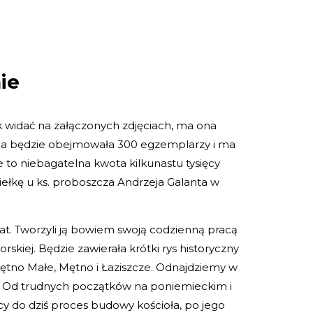
ie
ak widać na załączonych zdjęciach, ma ona
ycja będzie obejmowała 300 egzemplarzy i ma
e to niebagatelna kwota kilkunastu tysięcy
iełkę u ks. proboszcza Andrzeja Galanta w
at. Tworzyli ją bowiem swoją codzienną pracą
kiej. Będzie zawierała krótki rys historyczny
 Mętno Małe, Mętno i Łaziszcze. Odnajdziemy w
mi. Od trudnych początków na poniemieckim i
y do dziś proces budowy kościoła, po jego