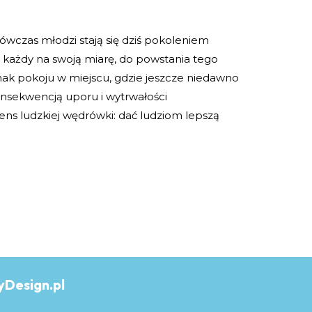
e wówczas młodzi stają się dziś pokoleniem
ię, każdy na swoją miarę, do powstania tego
znak pokoju w miejscu, gdzie jeszcze niedawno
onsekwencją uporu i wytrwałości
ns ludzkiej wędrówki: dać ludziom lepszą
yDesign.pl