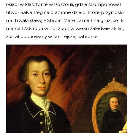
osiadł w klasztorze w Pozzouli, gdzie skomponował
utwór Salve Regina oraz inne dzieło, które przyniosło
mu trwałą sławę – Stabat Mater. Zmarł na gruźlicę 16
marca 1736 roku w Pozzuoli, w wieku zaledwie 26 lat,
został pochowany w tamtejszej katedrze.