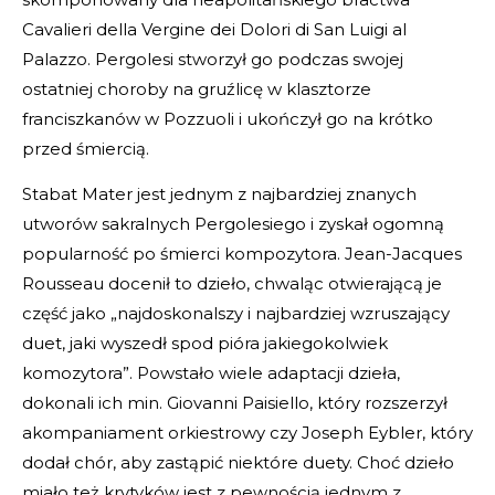
Cavalieri della Vergine dei Dolori di San Luigi al
Palazzo. Pergolesi stworzył go podczas swojej
ostatniej choroby na gruźlicę w klasztorze
franciszkanów w Pozzuoli i ukończył go na krótko
przed śmiercią.
Stabat Mater jest jednym z najbardziej znanych
utworów sakralnych Pergolesiego i zyskał ogomną
popularność po śmierci kompozytora. Jean-Jacques
Rousseau docenił to dzieło, chwaląc otwierającą je
część jako „najdoskonalszy i najbardziej wzruszający
duet, jaki wyszedł spod pióra jakiegokolwiek
komozytora”. Powstało wiele adaptacji dzieła,
dokonali ich min. Giovanni Paisiello, który rozszerzył
akompaniament orkiestrowy czy Joseph Eybler, który
dodał chór, aby zastąpić niektóre duety. Choć dzieło
miało też krytyków jest z pewnością jednym z